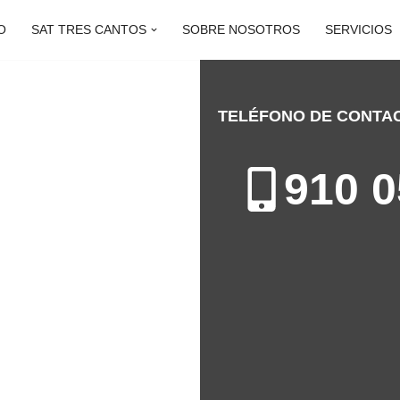
O
SAT TRES CANTOS
SOBRE NOSOTROS
SERVICIOS
TELÉFONO DE CONTA
 CANTOS
910 0
n de Calderas en Tres Cantos