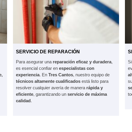
SERVICIO DE REPARACIÓN
S
Para asegurar una
reparación eficaz y duradera
,
Si
es esencial confiar en
especialistas con
ev
e,
experiencia
. En
Tres Cantos
, nuestro equipo de
a
s
técnicos altamente cualificados
está listo para
s
resolver cualquier avería de manera
rápida y
s
eficiente
, garantizando un
servicio de máxima
to
calidad
.