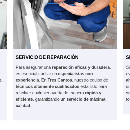
SERVICIO DE REPARACIÓN
S
Para asegurar una
reparación eficaz y duradera
,
Si
es esencial confiar en
especialistas con
ev
e,
experiencia
. En
Tres Cantos
, nuestro equipo de
a
s
técnicos altamente cualificados
está listo para
s
resolver cualquier avería de manera
rápida y
s
eficiente
, garantizando un
servicio de máxima
to
calidad
.