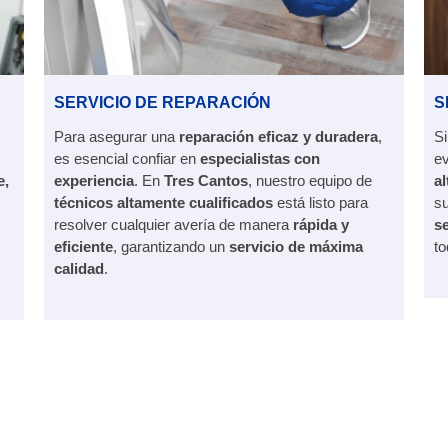
SERVICIO DE REPARACIÓN
S
Para asegurar una
reparación eficaz y duradera
,
Si
es esencial confiar en
especialistas con
ev
e,
experiencia
. En
Tres Cantos
, nuestro equipo de
a
s
técnicos altamente cualificados
está listo para
s
resolver cualquier avería de manera
rápida y
s
eficiente
, garantizando un
servicio de máxima
to
calidad
.