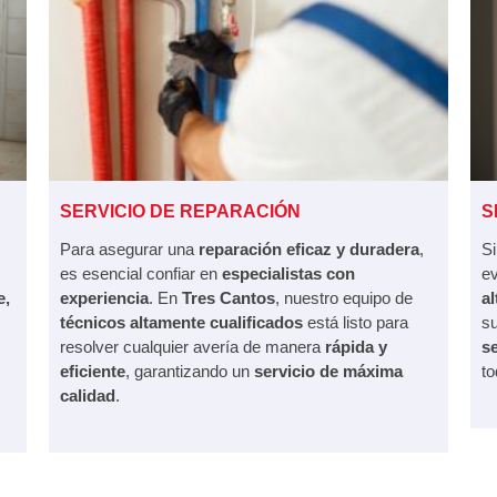
SERVICIO DE REPARACIÓN
S
Para asegurar una
reparación eficaz y duradera
,
Si
es esencial confiar en
especialistas con
ev
e,
experiencia
. En
Tres Cantos
, nuestro equipo de
a
s
técnicos altamente cualificados
está listo para
s
resolver cualquier avería de manera
rápida y
s
eficiente
, garantizando un
servicio de máxima
to
calidad
.