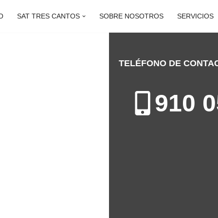
O
SAT TRES CANTOS
SOBRE NOSOTROS
SERVICIOS
TELÉFONO DE CONTA
 CANTOS
910 0
n de Calderas en Tres Cantos