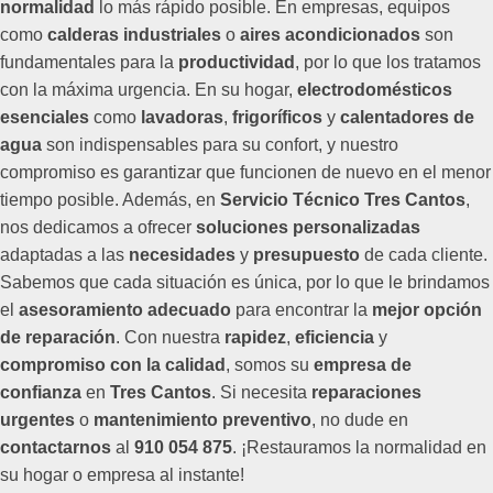
normalidad
lo más rápido posible. En empresas, equipos
como
calderas industriales
o
aires acondicionados
son
fundamentales para la
productividad
, por lo que los tratamos
con la máxima urgencia. En su hogar,
electrodomésticos
esenciales
como
lavadoras
,
frigoríficos
y
calentadores de
agua
son indispensables para su confort, y nuestro
compromiso es garantizar que funcionen de nuevo en el menor
tiempo posible. Además, en
Servicio Técnico Tres Cantos
,
nos dedicamos a ofrecer
soluciones personalizadas
adaptadas a las
necesidades
y
presupuesto
de cada cliente.
Sabemos que cada situación es única, por lo que le brindamos
el
asesoramiento adecuado
para encontrar la
mejor opción
de reparación
. Con nuestra
rapidez
,
eficiencia
y
compromiso con la calidad
, somos su
empresa de
confianza
en
Tres Cantos
. Si necesita
reparaciones
urgentes
o
mantenimiento preventivo
, no dude en
contactarnos
al
910 054 875
. ¡Restauramos la normalidad en
su hogar o empresa al instante!