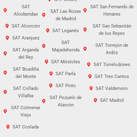
SAT
SAT San Fernando de
SAT Las Rozas
Alcobendas
Henares
de Madrid
SAT Alcorcón
SAT San Sebastián
SAT Leganés
de los Reyes
SAT Aranjuez
SAT
SAT Torrejón de
SAT Arganda
Majadahonda
Ardóz
del Rey
SAT Móstoles
SAT Torrelodones
SAT Boadilla
SAT Parla
del Monte
SAT Tres Cantos
SAT Pinto
SAT Collado
SAT Valdemoro
Villalba
SAT Pozuelo de
SAT Madrid
Alarcón
SAT Colmenar
Viejo
SAT Coslada