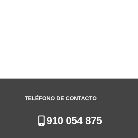
SERVICIO TÉCNICO FIRSTLINE TRES
CANTOS
Especialistas en la Reparación, Mantenimiento e Instalación de
Calderas en Tres Cantos
TELÉFONO DE CONTACTO
910 054 875