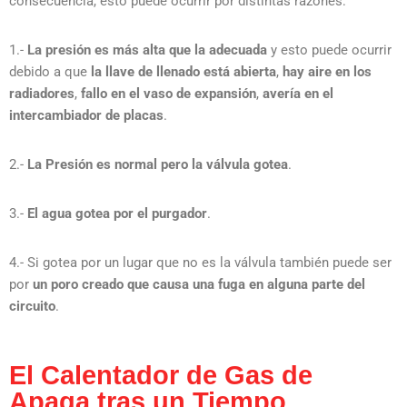
consecuencia, esto puede ocurrir por distintas razones:
1.-
La presión es más alta que la adecuada
y esto puede ocurrir
debido a que
la llave de llenado está abierta
,
hay aire en los
radiadores
,
fallo en el vaso de expansión
,
avería en el
intercambiador de placas
.
2.-
La Presión es normal pero la válvula gotea
.
3.-
El agua gotea por el purgador
.
4.- Si gotea por un lugar que no es la válvula también puede ser
por
un poro creado que causa una fuga en alguna parte del
circuito
.
El Calentador de Gas de
Apaga tras un Tiempo